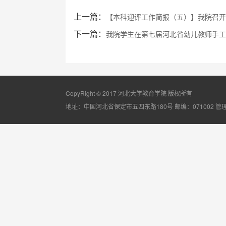
上一篇：
【本科迎评工作简报（五）】我院召开本
下一篇：
我院学生在第七届河北省幼儿教师手工技
CopyRight © 2017 河北大学教育学院 版权所有
地址：中国河北省保定市五四东路180号 邮编：071002
管