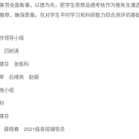
美劳全面衡量，以德为先，把学生思想品德考核作为推免生遴
推荐，确保质量。在对学生平时学习和科研能力综合测评的基
作领导小组
 闫树涛
建芬 张栋科
举 石绪亮 赵娟
施小组
科
建芬
 薛晓春 2021级各班辅导员