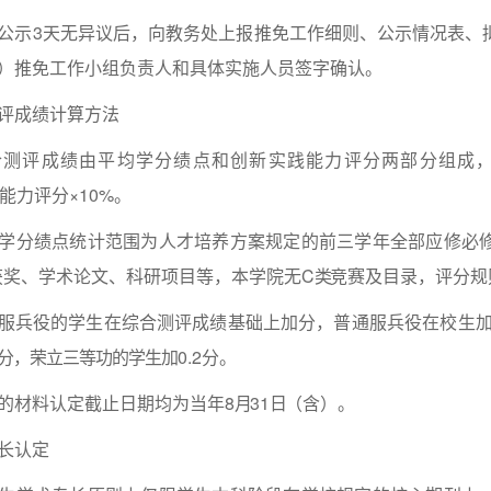
公示3天无异议后，向教务处上报推免工作细则、公示情况表、
）推免工作小组负责人和具体实施人员签字确认。
评成绩计算方法
合测评成绩由平均学分绩点和创新实践能力评分两部分组成
践能力评分×10%。
学分绩点统计范围为人才培养方案规定的前三学年全部应修必
获奖、学术论文、科研项目等，本学院无C
类
竞赛及目录，评分规
服兵役的学生在综合测评成绩基础上加分，普通服兵役在校生加0
分，荣立三等功的学生加
0.2分。
的材料认定截止日期均为当年8
月
31
日
（含）。
长认定