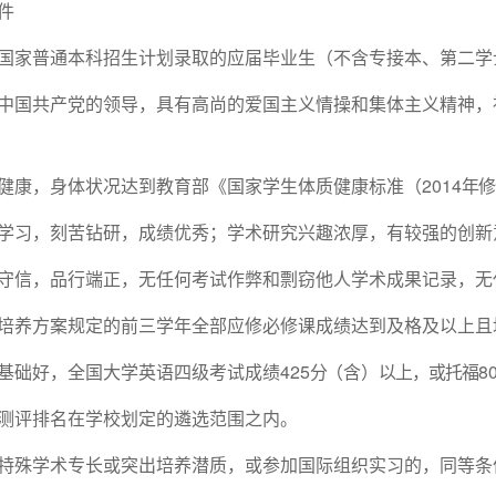
件
国家普通本科招生计划录取的应届毕业生（不含专接本、第二学
中国共产党的领导，具有高尚的爱国主义情操和集体主义精神，
健康，身体状况达到教育部《国家学生体质健康标准（2014
年修
学习，刻苦钻研，成绩优秀；学术研究兴趣浓厚，有较强的创新
守信，品行端正，无任何考试作弊和剽窃他人学术成果记录，无
培养方案规定的前三学年全部应修必修课成绩达到及格及以上且
基础好，全国大学英语四级考试成绩425
分
（含）
以上，或托福
8
测评排名在学校划定的遴选范围之内。
特殊学术专长或突出培养潜质，或参加国际组织实习的，同等条