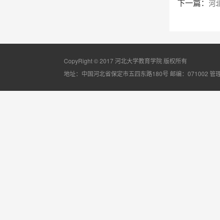
下一篇：
河
CopyRight © 2017 河北大学教育学院 版权所有
地址：中国河北省保定市五四东路180号 邮编：071002
管