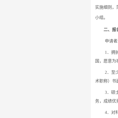
实施细则，
小组。
二、报
申请者
1
．拥
国，愿意为
2
．至
术职称）书
3
．硕
务，成绩优
4
．对