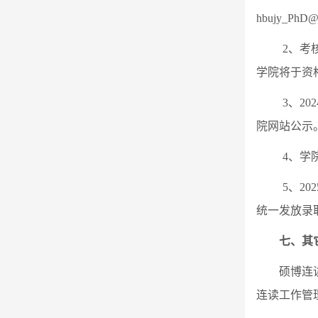
hbujy_PhD
2
、考核
学院将于资
3
、20
院网站公示
4
、学
5
、2
统一发放录
七、其
硕博连
连读工作管