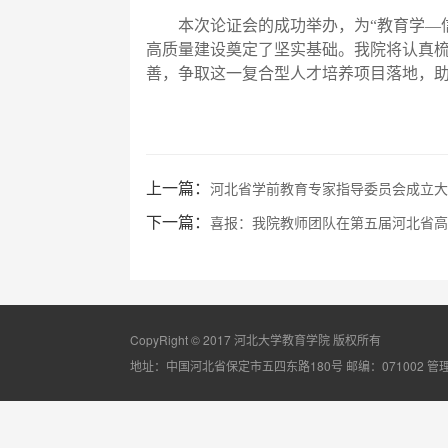
本次论证会的成功举办，为
“
教育学
—
高质量建设奠定了坚实基础。
我
院将认真
善，
争取
这一复合型人才培养项目落地，
上一篇：
河北省学前教育专家指导委员会成立大会
下一篇：
喜报：我院教师团队在第五届河北省高校
CopyRight © 2017 河北大学教育学院 版权所有
地址：中国河北省保定市五四东路180号 邮编：071002
管