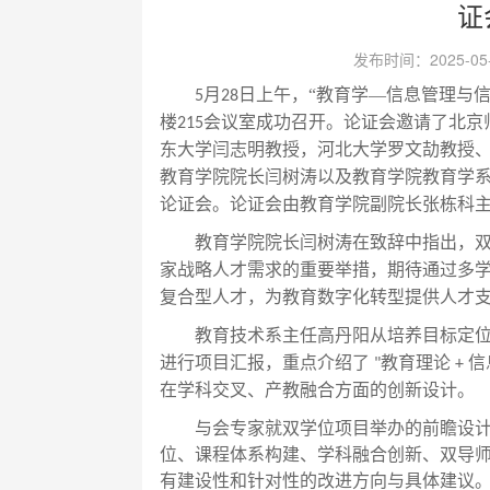
证
发布时间：2025-0
月
日上午，
“
教育学
—信息管理与
5
28
楼
会议室成功召开。
论证会邀请了北京
215
东大学闫志明教授，河北大学罗文劼教授
教育学院
院长闫树涛
以及教育学院教育学
论证会。
论证会由
教育
学院副院长张栋科
教育学院院长
闫树涛在致辞中指出，
家战略人才需求的重要举措，期待通过多
复合型人才，为教育数字化转型提供人才
教育技术系主任高丹阳从培养目标定
进行
项目汇报
，重点介绍了
教育理论
信
"
+
在学科交叉、产教融合方面的创新设计。
与会专家
就双学位项目举办的前瞻设
位、课程体系构建、学科融合创新
、
双导
有建设性
和针对性
的
改进方向
与具体建议